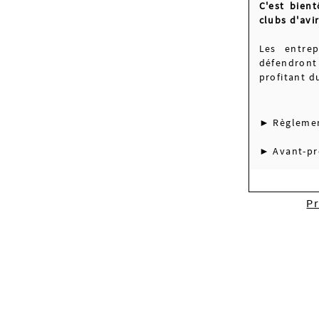
C'est bient
clubs d'avi
Les entre
défendront
profitant d
► Règlemen
► Avant-pr
P