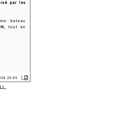
nisé par les
ême bateau
IN
, tout en
|
2026 20:55
ILL