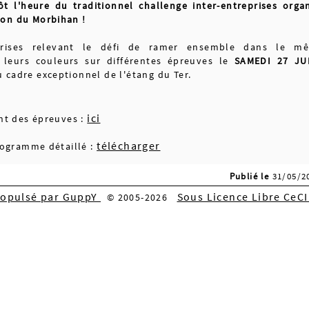
ôt l'heure du traditionnel challenge inter-entreprises orga
ron du Morbihan !
prises relevant le défi de ramer ensemble dans le m
 leurs couleurs sur différentes épreuves le
SAMEDI 27 JU
u cadre exceptionnel de l'étang du Ter.
ici
t des épreuves :
télécharger
ogramme détaillé :
Publié le
31/05/
ropulsé par GuppY
Sous Licence Libre CeC
© 2005-2026