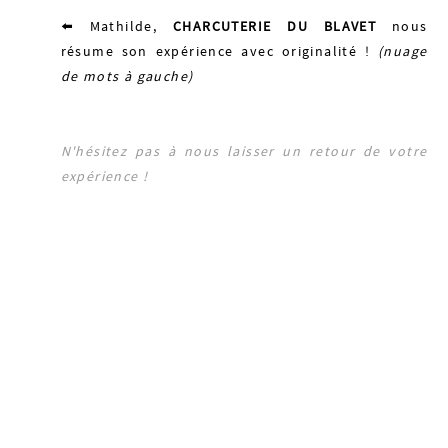
⬅️
Mathilde,
CHARCUTERIE DU BLAVET
nous
résume son expérience avec originalité !
(nuage
de mots à gauche)
N'hésitez pas à nous laisser un retour de votre
expérience !