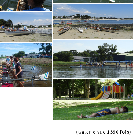
(Galerie vue
1390 fois
)