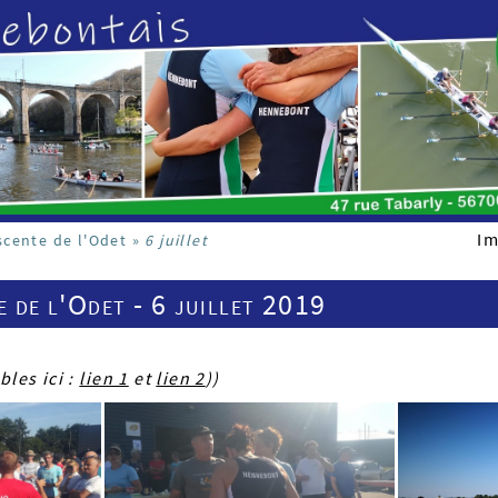
Im
cente de l'Odet
»
6 juillet
 de l'Odet - 6 juillet 2019
les ici :
lien 1
et
lien 2
))