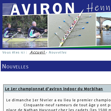
Accueil
Vous êtes ici :
»
Nouvelles
Nouvelles
Le 1er championnat d'aviron indoor du Morbihan
Le dimanche 1er février a eu lieu le premier champi
Cinquante-neuf rameurs de tout âge y ont pris part
place de Nathan Hascouet chez les cadets (les 1500 mt