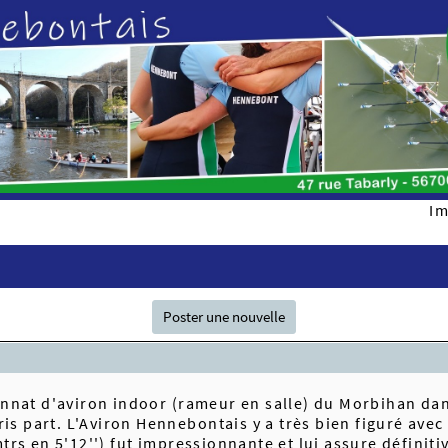
Im
Poster une nouvelle
onnat d'aviron indoor (rameur en salle) du Morbihan da
. L'Aviron Hennebontais y a très bien figuré avec deu
rs en 5'12'') fut impressionnante et lui assure définitiv