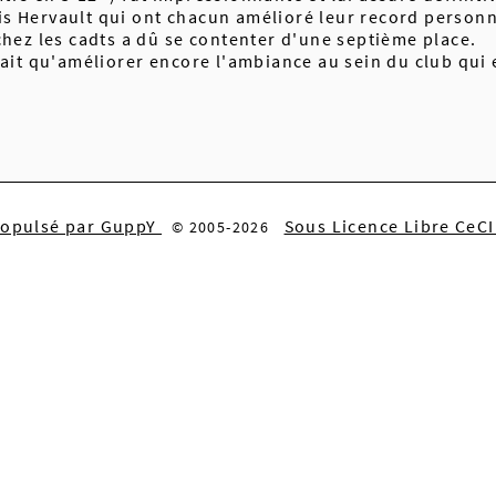
is Hervault qui ont chacun amélioré leur record person
chez les cadts a dû se contenter d'une septième place. C
aurait qu'améliorer encore l'ambiance au sein du club q
ropulsé par GuppY
Sous Licence Libre CeC
© 2005-2026