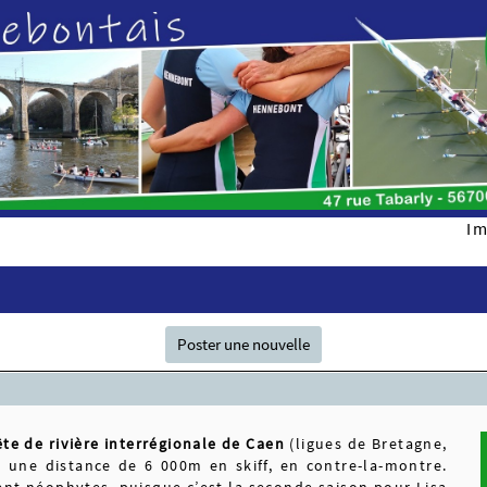
Im
Poster une nouvelle
ête de rivière interrégionale de Caen
(ligues de Bretagne,
r une distance de 6 000m en skiff, en contre-la-montre.
nt néophytes, puisque c’est la seconde saison pour Lisa