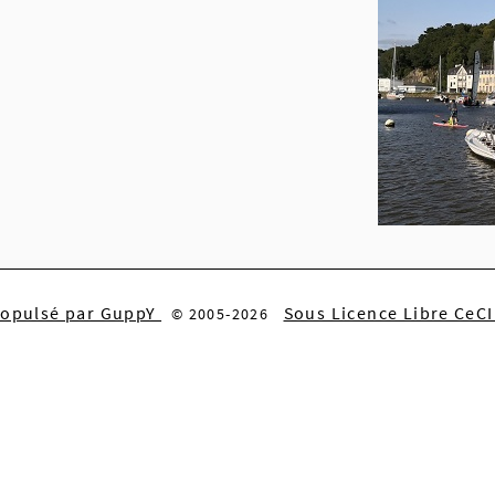
ropulsé par GuppY
Sous Licence Libre CeC
© 2005-2026