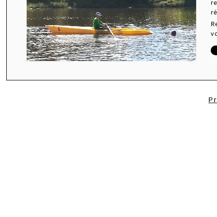
r
r
R
v
P