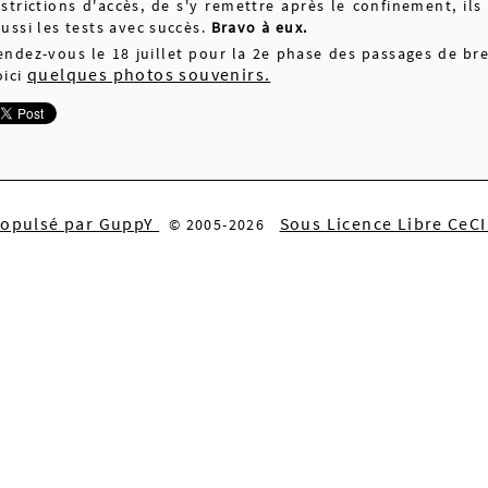
estrictions d'accès, de s'y remettre après le confinement, ils
éussi les tests avec succès.
Bravo à eux.
endez-vous le 18 juillet pour la 2e phase des passages de brev
quelques photos souvenirs.
oici
ropulsé par GuppY
Sous Licence Libre CeC
© 2005-2026