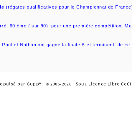
ie
(régates qualificatives pour le Championnat de France)
rré. 60 ème ( sur 90) pour une première compétition. Mar
 Paul et Nathan ont gagné la finale B et terminent, de ce 
ropulsé par GuppY
Sous Licence Libre CeC
© 2005-2026