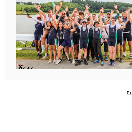
J16F1x
P
Ninon => 2ème 🥈
J14F2x
Bérénice et Diane => 1ères 🥇
Joséphine et Mencia => 2èmes 🥈