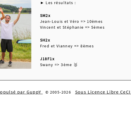
► Les résultats :
SM2x
Jean-Louis et Véro => 10èmes
Vincent et Stéphanie => 5èmes
SH2x
Fred et Vianney => 8èmes
J18F1x
Swany => 3ème 🥉
ropulsé par GuppY
Sous Licence Libre CeC
© 2005-2026