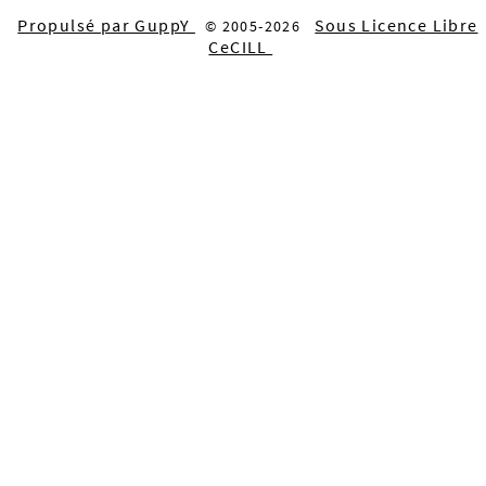
Propulsé par GuppY
Sous Licence Libre
© 2005-2026
CeCILL