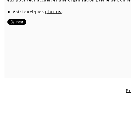
photos
► Voici quelques
.
P