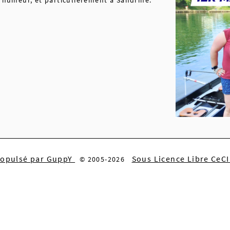
ropulsé par GuppY
Sous Licence Libre CeC
© 2005-2026