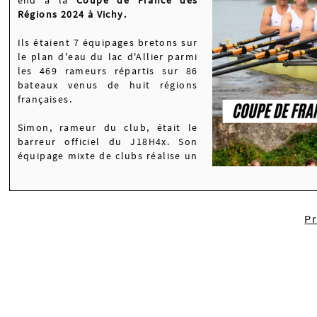
Régions 2024 à Vichy.
Ils étaient 7 équipages bretons
sur
le plan d'eau du lac d'Allier p
armi
les 469 rameurs répartis sur 86
bateaux venus de huit régions
françaises.
Simon, rameur du club, était le
barreur officiel du J18H4x. Son
équipage mixte de clubs réalise un
2000m en 06:48:63
le samedi. Le
dimanche, c'est en 01:32:04 qu'ils
terminent le 500m.
P
Nul doute que cette expérience
sera pleine de souvenirs et
d'enrichissement personnel pour Simon et son équipage :