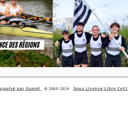
ropulsé par GuppY
Sous Licence Libre CeC
© 2005-2026
)