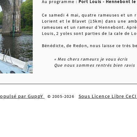
Au programme :
Port Louis - Hennebont le
Ce samedi 4 mai, quatre rameuses et un 
Lorient et le Blavet (15km) dans une amb
rameuses et un rameur d’Hennebont. Après 
Louis, 2 yoles sont parties de la cale de 
Bénédicte, de Redon, nous laisse ce très b
« Mes chers rameurs je vous écris
Que nous sommes rentrés bien ravis
D'avoir ramé hors du canal
Et découvert ce beau chenal
ropulsé par GuppY
À l'arrivée nous visitions
Sous Licence Libre CeC
© 2005-2026
Les belles fortifications
A peine partis nous dénagions
Safran manquant... finalement non
En mer enfin nous apprenions