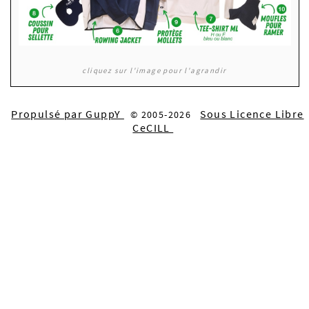
cliquez sur l'image pour l'agrandir
Propulsé par GuppY
Sous Licence Libre
© 2005-2026
CeCILL