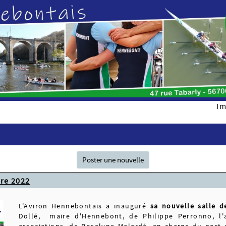
Im
Poster une nouvelle
bre 2022
L'Aviron Hennebontais a inauguré
sa nouvelle salle d
Dollé, maire d'Hennebont, de Philippe Perronno, l'
associations, de Roselyne Malardé, en charge du port 