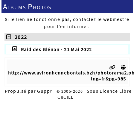
Albums Photos
Si le lien ne fonctionne pas, contactez le webmestre
pour l'en informer.
2022
Raid des Glénan - 21 Mai 2022
http://www.avironhennebontais.bzh/photorama2.p
lng=fr&pg=985
Propulsé par GuppY
Sous Licence Libre
© 2005-2026
CeCILL