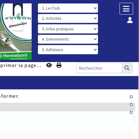
primer la page...
nformer.