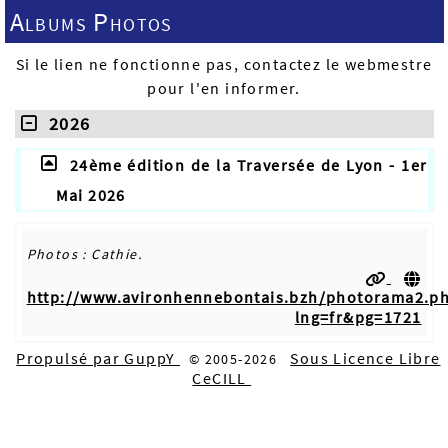
Albums Photos
Si le lien ne fonctionne pas, contactez le webmestre
pour l'en informer.
2026
24ème édition de la Traversée de Lyon - 1er
Mai 2026
Photos : Cathie.
http://www.avironhennebontais.bzh/photorama2.p
lng=fr&pg=1721
Propulsé par GuppY
Sous Licence Libre
© 2005-2026
CeCILL