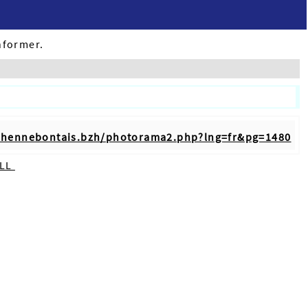
nformer.
nhennebontais.bzh/photorama2.php?lng=fr&pg=1480
ILL