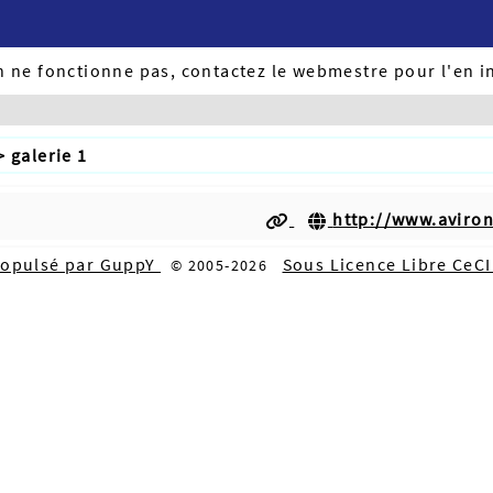
ien ne fonctionne pas, contactez le webmestre pour l'en i
> galerie 1
http://www.aviro
ropulsé par GuppY
Sous Licence Libre CeC
© 2005-2026