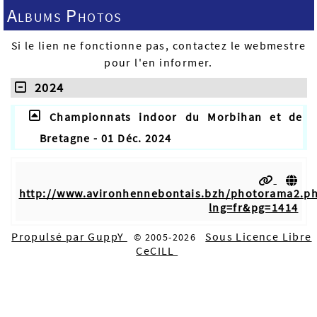
Albums Photos
Si le lien ne fonctionne pas, contactez le webmestre
pour l'en informer.
2024
Championnats indoor du Morbihan et de
Bretagne - 01 Déc. 2024
http://www.avironhennebontais.bzh/photorama2.p
lng=fr&pg=1414
Propulsé par GuppY
Sous Licence Libre
© 2005-2026
CeCILL