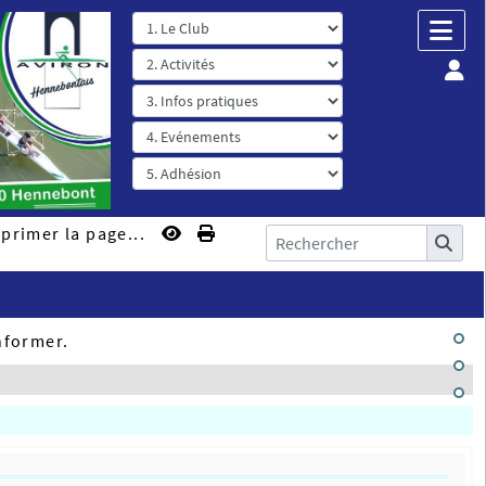
primer la page...
nformer.