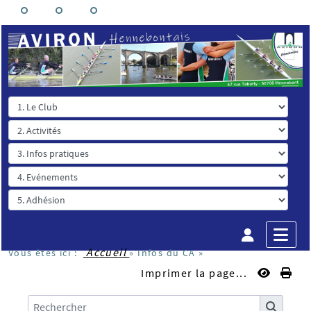
Accueil
Vous êtes ici :
»
Infos du CA
»
Imprimer la page...