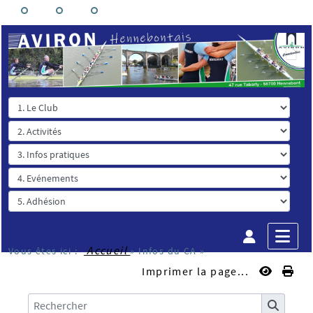
Accueil
Vous êtes ici :
»
Infos du CA
»
Imprimer la page...