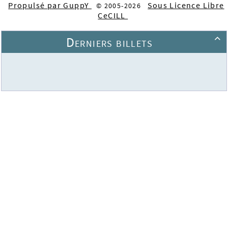
Propulsé par GuppY
Sous Licence Libre
© 2005-2026
CeCILL
Derniers billets
